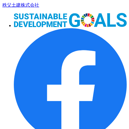
コ
秩父土建株式会社
ン
テ
ン
ツ
本
文
へ
ス
キ
ッ
プ