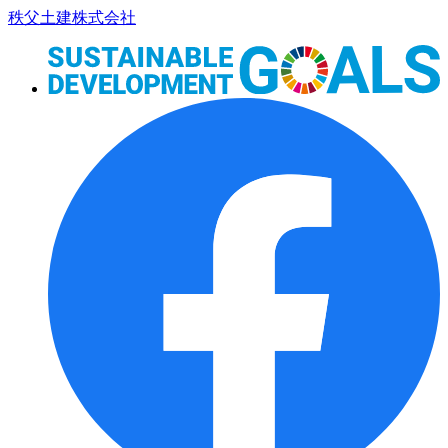
コ
秩父土建株式会社
ン
テ
ン
ツ
本
文
へ
ス
キ
ッ
プ