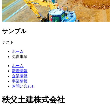
サンプル
テスト
コ
ペ
ホーム
ン
ー
免責事項
テ
ジ
ホーム
ン
の
新着情報
ツ
先
企業情報
本
頭
事業情報
文
へ
お問い合わせ
の
戻
先
る
秩父土建株式会社
頭
へ
戻