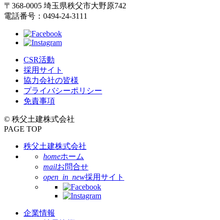
〒368-0005 埼玉県秩父市大野原742
る
電話番号：0494-24-3111
CSR活動
採用サイト
協力会社の皆様
プライバシーポリシー
現
免責事項
在
© 秩父土建株式会社
の
PAGE TOP
ペ
ー
秩父土建株式会社
ジ
home
ホーム
mail
お問合せ
open_in_new
採用サイト
企業情報