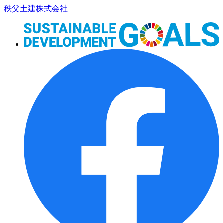
コ
秩父土建株式会社
ン
テ
ン
ツ
本
文
へ
ス
キ
ッ
プ