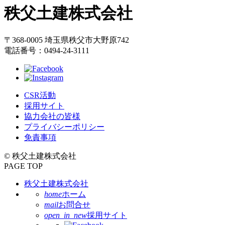
秩父土建株式会社
へ
戻
る
〒368-0005 埼玉県秩父市大野原742
電話番号：0494-24-3111
CSR活動
採用サイト
協力会社の皆様
プライバシーポリシー
免責事項
© 秩父土建株式会社
PAGE TOP
秩父土建株式会社
home
ホーム
mail
お問合せ
open_in_new
採用サイト