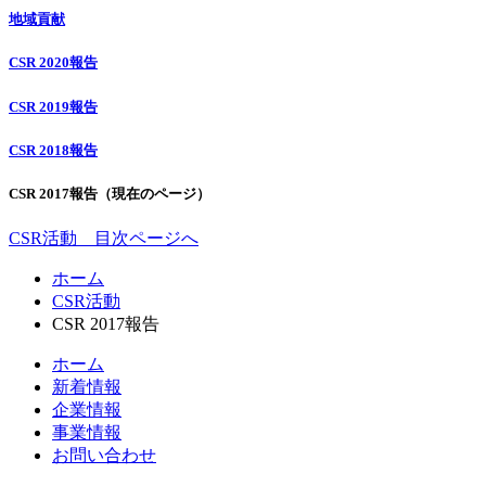
地域貢献
CSR 2020報告
CSR 2019報告
CSR 2018報告
CSR 2017報告
（現在のページ）
CSR活動 目次ページへ
コ
ペ
ホーム
ン
ー
CSR活動
テ
ジ
CSR 2017報告
ン
の
ホーム
ツ
先
新着情報
本
頭
企業情報
文
へ
事業情報
の
戻
お問い合わせ
先
る
頭