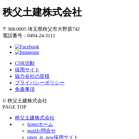
頭
秩父土建株式会社
へ
戻
る
〒368-0005 埼玉県秩父市大野原742
電話番号：0494-24-3111
CSR活動
採用サイト
協力会社の皆様
プライバシーポリシー
免責事項
© 秩父土建株式会社
PAGE TOP
秩父土建株式会社
home
ホーム
mail
お問合せ
open_in_new
採用サイト