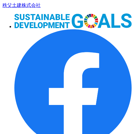
コ
秩父土建株式会社
ン
テ
ン
ツ
本
文
へ
ス
キ
ッ
プ