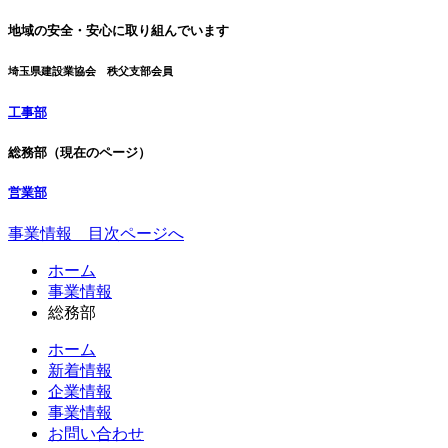
地域の安全・安心に
取り組んでいます
埼玉県建設業協会
秩父支部会員
工事部
総務部
（現在のページ）
営業部
事業情報 目次ページへ
コ
ペ
ホーム
ン
ー
事業情報
テ
ジ
総務部
ン
の
ホーム
ツ
先
新着情報
本
頭
企業情報
文
へ
事業情報
の
戻
お問い合わせ
先
る