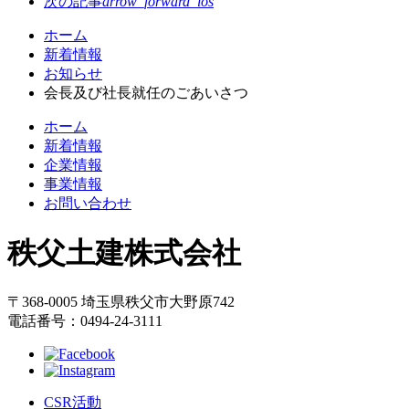
次の記事
arrow_forward_ios
コ
ペ
ホーム
ン
ー
新着情報
テ
ジ
お知らせ
ン
の
会長及び社長就任のごあいさつ
ツ
先
ホーム
本
頭
新着情報
文
へ
企業情報
の
戻
事業情報
先
る
お問い合わせ
頭
へ
秩父土建株式会社
戻
る
〒368-0005 埼玉県秩父市大野原742
電話番号：0494-24-3111
CSR活動