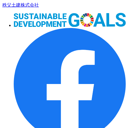
コ
秩父土建株式会社
ン
テ
ン
ツ
本
文
へ
ス
キ
ッ
プ