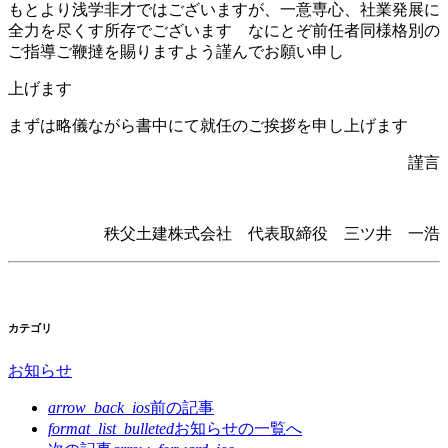
もとより浅学非才ではございますが、一意専心、社業発展に
全力を尽くす所存でございます なにとぞ前任者同様格別の
ご指導ご鞭撻を賜りますよう謹んでお願い申し
上げます
まずは略儀ながら書中にて就任のご挨拶を申し上げます
謹言
秩父土建株式会社 代表取締役 三ツ井 一浩
カテゴリ
お知らせ
arrow_back_ios
前の記事
format_list_bulleted
お知らせの
一覧へ