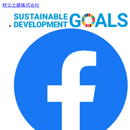
コ
秩父土建株式会社
ン
テ
ン
ツ
本
文
へ
ス
キ
ッ
プ