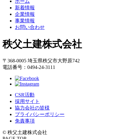
ホーム
本
頭
新着情報
文
へ
企業情報
の
戻
事業情報
先
る
お問い合わせ
頭
へ
秩父土建株式会社
戻
る
〒368-0005 埼玉県秩父市大野原742
電話番号：0494-24-3111
CSR活動
採用サイト
協力会社の皆様
プライバシーポリシー
免責事項
© 秩父土建株式会社
PAGE TOP