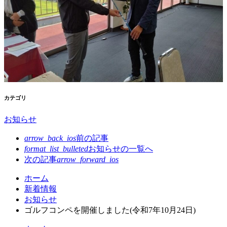
カテゴリ
お知らせ
arrow_back_ios
前の記事
format_list_bulleted
お知らせの
一覧へ
次の記事
arrow_forward_ios
コ
ペ
ホーム
ン
ー
新着情報
テ
ジ
お知らせ
ン
の
ゴルフコンペを開催しました(令和7年10月24日)
ツ
先