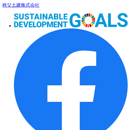
コ
秩父土建株式会社
ン
テ
ン
ツ
本
文
へ
ス
キ
ッ
プ