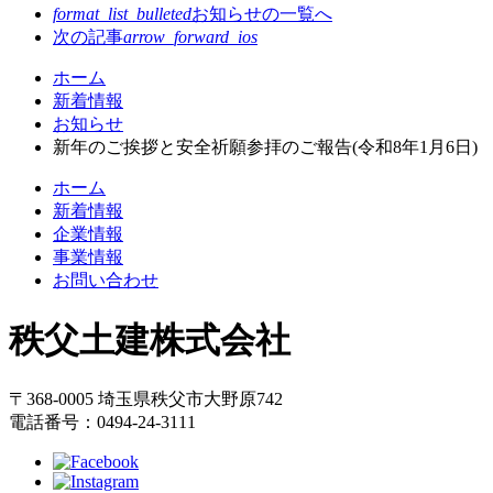
format_list_bulleted
お知らせの
一覧へ
次の記事
arrow_forward_ios
コ
ペ
ホーム
ン
ー
新着情報
テ
ジ
お知らせ
ン
の
新年のご挨拶と安全祈願参拝のご報告(令和8年1月6日)
ツ
先
ホーム
本
頭
新着情報
文
へ
企業情報
の
戻
事業情報
先
る
お問い合わせ
頭
へ
秩父土建株式会社
戻
る
〒368-0005 埼玉県秩父市大野原742
電話番号：0494-24-3111